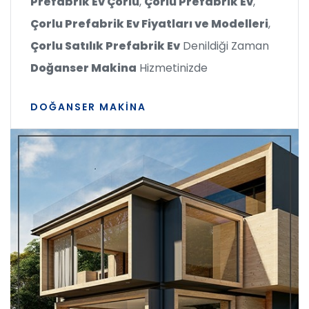
Prefabrik Ev Çorlu
,
Çorlu Prefabrik Ev
,
Çorlu Prefabrik Ev Fiyatları ve Modelleri
,
Çorlu Satılık Prefabrik Ev
Denildiği Zaman
Doğanser Makina
Hizmetinizde
DOĞANSER MAKINA